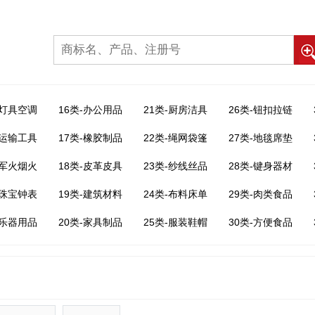
-灯具空调
16类-办公用品
21类-厨房洁具
26类-钮扣拉链
-运输工具
17类-橡胶制品
22类-绳网袋篷
27类-地毯席垫
-军火烟火
18类-皮革皮具
23类-纱线丝品
28类-键身器材
-珠宝钟表
19类-建筑材料
24类-布料床单
29类-肉类食品
-乐器用品
20类-家具制品
25类-服装鞋帽
30类-方便食品