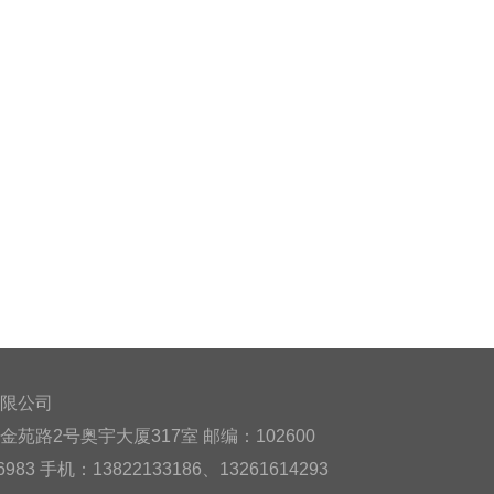
限公司
苑路2号奥宇大厦317室 邮编：102600
983 手机：13822133186、13261614293