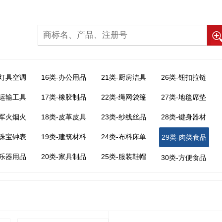
-灯具空调
16类-办公用品
21类-厨房洁具
26类-钮扣拉链
-运输工具
17类-橡胶制品
22类-绳网袋篷
27类-地毯席垫
-军火烟火
18类-皮革皮具
23类-纱线丝品
28类-键身器材
-珠宝钟表
19类-建筑材料
24类-布料床单
29类-肉类食品
-乐器用品
20类-家具制品
25类-服装鞋帽
30类-方便食品