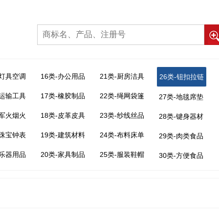
-灯具空调
16类-办公用品
21类-厨房洁具
26类-钮扣拉链
-运输工具
17类-橡胶制品
22类-绳网袋篷
27类-地毯席垫
-军火烟火
18类-皮革皮具
23类-纱线丝品
28类-键身器材
-珠宝钟表
19类-建筑材料
24类-布料床单
29类-肉类食品
-乐器用品
20类-家具制品
25类-服装鞋帽
30类-方便食品