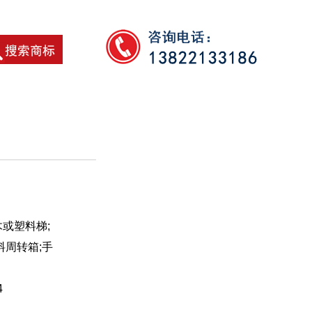
木或塑料梯;
料周转箱;手
4